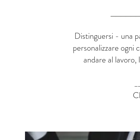
_____
Distinguersi - una pa
personalizzare ogni c
andare al lavoro, 
_
C