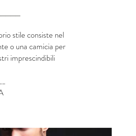
_____
rio stile consiste nel
ante o una camicia per
tri imprescindibili
__
RA