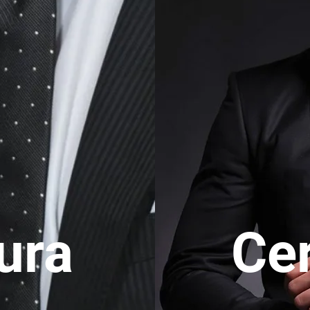
ura
Ce