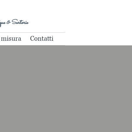
ue & Sartorie
 misura
Contatti