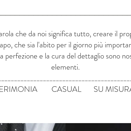
____________________________
rola che da noi significa tutto, creare il prop
apo, che sia l'abito per il giorno più import
la perfezione e la cura del dettaglio sono nos
elementi.
_________________________________________
ERIMONIA CASUAL SU MISU