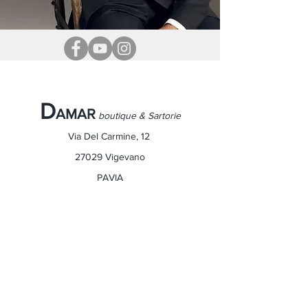
D
AMAR
boutique & Sartorie
Via Del Carmine, 12
27029 Vigevano
PAVIA
Tel.
0381 82950
info@damarvigevano.it
I nostri video